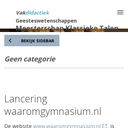
Direct
naar
Vak
didactiek
Na
het
Geesteswetenschappen
inhoud
Meesterschap Klassieke Talen
BEKIJK SIDEBAR
Geen categorie
Lancering
waaromgymnasium.nl
De website
www.waaromgymnasium.nl
is