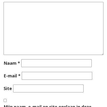
Naam
*
E-mail
*
Site
Mijn naam, e-mail en site opslaan in deze